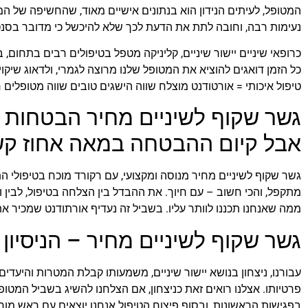
המטופל, לעיתים הנידון הוא בנתונים אישיים מאוד, שהחשיפה של המ
נעימות רבה, וחובה לתת את הדעת לכך שלא להיכשל כי מדובר בסנט
כרופאי שיניים יישור שיניים, קליניקה מטפל בטיפולים רבים בתחום,
כל הזמן דואגים להוציא את המטופל שלנו מרוצה לגמרי, ולדאוג שיקוי
טיפול איכותי = אורטודנט מוצלח שווה הישגים טובים שווה מטופלים ר
גשר שקוף לשיניים מחיר הבטחות ת
אבל קיום ההבטחה במאה אחוז קש
גשר שקוף לשיניים מחיר מנוסה ומקצועי, עם רקורד מוכח בטיפולי התח
מתקפל, והכי חשוב – עם חיוך. את ההבדל בין הצלחה בטיפול, לבין 
ממה שאנחנו תכננו לוותר עליו. בשביל זה נעדיף אורתודנט שמכיר את
גשר שקוף לשיניים מחיר – הניסיו
עבורנו, ניצחון בנושא יישור שיניים, משמעותו קבלת המטרות והיעד
פרטיותו. אצלנו רואים זאת כניצחון, אם הצלחנו להשיג בשביל המטופ
בפגישות הראשונות, ובסוף פיצוח הטיפול אנחנו יוצאים עם ראש מו