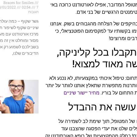
Braces for Smiles
טופל המדובר, אפילו לאורטודנט כרוכה באי
3/01/2022
02:54
7
ימנטים הרגשיים של בני אדם.
תגובות
גשר שקוף – כמה עולה 
 בהיקפים של הצלחה מהגבוהים בשוק. אנחנו
שיניים שקוף לשיפור ת
מו בקשותיו עד למקסימום הפוטנציאלי, כי
מרכז אורטודנט עם מע
בים ומרוצים!
מסור ומוחלט אין זה מ
בשבילכם לשמוע רק א
קבלו בכל קליניקה,
הדיבורים שלנו,
ה מאוד למצוא!
ום: טיפול איכותי במקצועיותו, לא נכנע ולא
וותרנות מתפשרת שתאלץ אותנו לוותר על יותר
 התחום על בוריו.
מחיר יישור שיניים
ן עושה את ההבדל
ים של המטופל, תוך שימת לב לשמירה על
לים שלנו את יעדי הפסגה שהצבנו עוד
רם! כחלק מהמקצועיות של רופא האורתודנט זה