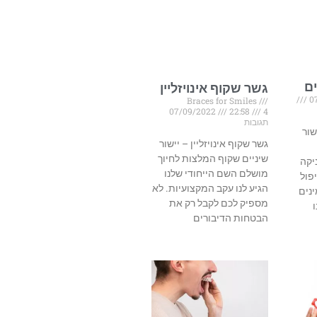
ם
גשר שקוף אינויזליין
Braces for Smiles
07/09/2022
22:58
4
תגובות
שור
גשר שקוף אינויזליין – יישור
שיניים שקוף המלצות לחיוך
יקה
מושלם השם הייחודי שלנו
פול
הגיע לנו עקב המקצועיות. לא
נים
מספיק לכם לקבל רק את
הבטחות הדיבורים