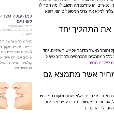
 נפשיים והן פיזיים: מה חשוב לו, מה חסר לו,
צליח למלא את צרכי המטופלים הוא רופא
כמה עולה גשר ש
לשיניים
Manor Rachel
 את התהליך יחד
4/02/2022
21:24
2
תגובות
כמה עולה גשר שקוף לש
– יישור שיניים שקוף מ
וחומר כאשר מדובר על יישור שיניים. יחד
לשיקום הפה קליניקת ר
 כלל המסמכים ההכרחיים ולהרכיב טיפול
שיניים עם יחס אישי אנ
ים לילדים מחיר
קולטים ומבינים בהחל
הנחיצות של
 מחיר אשר מתמצא גם
זה כאחד מני רבים, אלא, שההתסקות המרכזית
 אורתודנט מקצועי בתחום ענייני משפחה,
וביה"ד הרבניים.