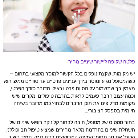
פלטה שקופה ליישור שיניים מחיר
יש מקומות, שקצת נופלים בכל הקשור למוסר מקצועי בתחום –
כשהמטופל מגיע ומוסר בידך עניינים פרטיים עד סודיים ממש, הוא
מאמין בך שתשמור על חסיות פרטיו כאילו מדובר סודך הפרטי,
וכמה עצוב הרבה פעמים לראות בהרבה טיפולים ומקרים שיש
מקומות מדליפים את תוכן הדברים לבחוץ כמו מדובר בשיחה
היומית בספסל הציבורי…
בתור סטטוס של מטופל, חובה לבחור קליניקה רופאי שיניים של
השתלת שיניים בהרדמה מלאה מחירים שמציע טיפול חב וכוללני,
הכולל את סך תחומי המענה המבוקשים בתחום זה. תמיד חשוב