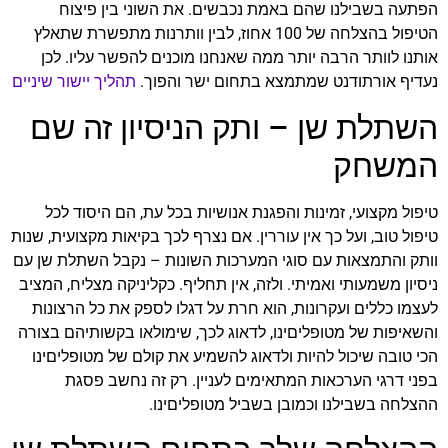
הפתעה בשבילנו שהם באמת נכבשים. את השוני בין פיצוח
הטיפול בהצלחה של 100 אחוז, לבין וותרנות מתפשרת שתאלץ
אותנו לוותר הרבה יותר ממה שאנחנו מוכנים להפשר עליו. לכן
נעדיף אורתודנט שמתמצא בתחום ישר והפוך.
תהליך יישור שיניים
השתלת שן – ותק הניסיון זה שם
המשחק
טיפול מקצועי, זמינות והפגנת אנושיות בכל עת, הם היסוד לכל
טיפול טוב, ועל כך אין עוררין. אם נצרף לכך בקיאות מקצועית, שנות
וותק והתמצאות עם סוגי המערכות השונות – נקבל השתלת שן עם
ניסיון משמעותי ואמיתי. ולזה, אין תחליף. כקליניקה מצליח, המציב
לעצמו כללים ועקרונות, הוא חרת על דגלו לספק את כל הרצונות
והשאיפות של מטופליםינו, לדאוג לכך, שימולאו בקשותיהם בצורה
הכי טובה שיכול להיות ולדאוג להשמיע את קולם של מטופליםינו
בפני דרגי הערכאות המתאימים לעניין. רק זה נחשב פסגת
ההצלחה בשבילנו וכמובן בשביל מטופליםינו.