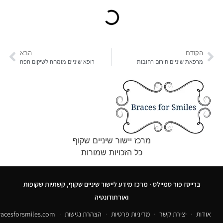
הקודם
הבא
מרפאת שיניים חירום רחובות
רופא שיניים מומחה לשיקום הפה
מרכז יישור שיניים שקוף
כל הזכויות שמורות
ברייסז פור סמיילס · מרכז מידע ליישור שיניים שקוף, קשתיות שקופות
ואורתודונטיה
אודות
·
יצירת קשר
·
מדיניות פרטיות
·
הצהרת נגישות
·
acesforsmiles.com