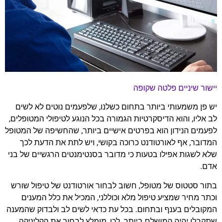
יישור שיניים פלטה שקופה
יש פן משמעותי ביותר בתחום כשלנו, שלפעמים נוטים לא לשים
לב אליו, והוא הדיסקרטיות הגמורה בכל הנוגע לטיפולי המטופלים,
לפעמים הנידון הוא בפרטים אישיים ביותר, שהחשיפה של המטופל
המדובר, אף לאורטודנט כרוכה בקושי, ויש לתת את הדעת לכך
שלא לשגות אפילו בטעות כי מדובר בסנטימנטים הרגשיים של בני
אדם.
בתור סטטוס של מטופל, חשוב לבחור אורטודנט של טיפול שורש
וכתר מחיר שמציע טיפול מלא וכוללני, המכיל את כלל המענים
המקובלים בענף ובתחום. בכל עת כדאי לשים לב ולבדוק שהמענה
שתקבלו יהיה המושלם ביותר. לכן, מומלץ לבחור את הקליניקה