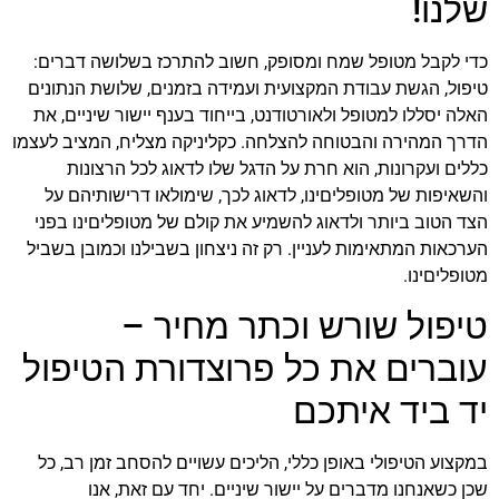
שלנו!
כדי לקבל מטופל שמח ומסופק, חשוב להתרכז בשלושה דברים:
טיפול, הגשת עבודת המקצועית ועמידה בזמנים, שלושת הנתונים
האלה יסללו למטופל ולאורטודנט, בייחוד בענף יישור שיניים, את
הדרך המהירה והבטוחה להצלחה. כקליניקה מצליח, המציב לעצמו
כללים ועקרונות, הוא חרת על הדגל שלו לדאוג לכל הרצונות
והשאיפות של מטופליםינו, לדאוג לכך, שימולאו דרישותיהם על
הצד הטוב ביותר ולדאוג להשמיע את קולם של מטופליםינו בפני
הערכאות המתאימות לעניין. רק זה ניצחון בשבילנו וכמובן בשביל
מטופליםינו.
טיפול שורש וכתר מחיר –
עוברים את כל פרוצדורת הטיפול
יד ביד איתכם
במקצוע הטיפולי באופן כללי, הליכים עשויים להסחב זמן רב, כל
שכן כשאנחנו מדברים על יישור שיניים. יחד עם זאת, אנו