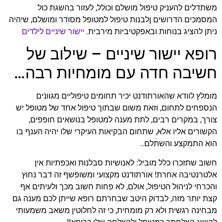
משתדלים להעניק טיפול מושלם וכולל, לעזור בהשגת כול
המסמכים הדרושים ןלבנות טיפול למטופל מסודר ומושלם, שיהיה
ניתן להציג בנוחות ובאפקטיביות מירבית.
יישור שיניים לילדים
רופא יישור שיניים – שילוב של
חשיבה חדה עם מומחיות רבה…
מומלץ לוודא שהאורתודנט יכיר תחומים טיפוליים מגוונים
הנספחים לתחום, וזאת משום שבתוך טיפול אחד של מטופל יש
צורך, במקרים רבים, לתת מענה למטופל בנושאים חופפים,
הקשורים אליו אלא, שתחום הבקיאות העיקרי שלו יהיה הענף בו
הוא התמקצע והשתלם..
חשוב שתזכרו כלל מוביל: לאנושיות סבלנות ואכפתיות אין
אלטרנטיבה אחרת! אורתודנט מקצועי ומשופשף זה דבר נחוץ
והכרחי לניהול הטיפול, אולם, לא פחות חשוב מכך ולעיתים אף
קצת יותר מזה, לבדוק היטב שבחרתם רופא שייתן לכם מענה גם
מבחינה רגשית ולא רק מומחית, כי זה לחלוטין משאב משמעותי