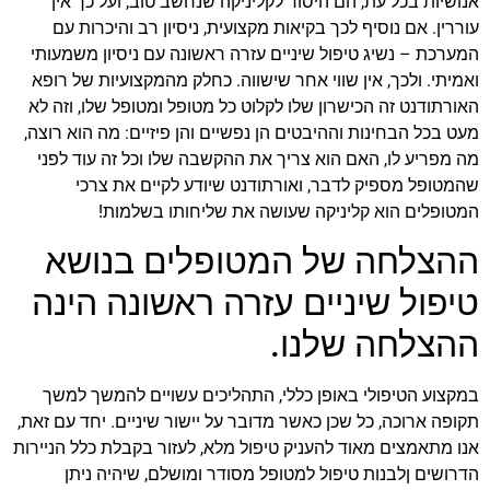
אנושיות בכל עת, הם היסוד לקליניקה שנחשב טוב, ועל כך אין
עוררין. אם נוסיף לכך בקיאות מקצועית, ניסיון רב והיכרות עם
המערכת – נשיג טיפול שיניים עזרה ראשונה עם ניסיון משמעותי
ואמיתי. ולכך, אין שווי אחר שישווה. כחלק מהמקצועיות של רופא
האורתודנט זה הכישרון שלו לקלוט כל מטופל ומטופל שלו, וזה לא
מעט בכל הבחינות וההיבטים הן נפשיים והן פיזיים: מה הוא רוצה,
מה מפריע לו, האם הוא צריך את ההקשבה שלו וכל זה עוד לפני
שהמטופל מספיק לדבר, ואורתודנט שיודע לקיים את צרכי
המטופלים הוא קליניקה שעושה את שליחותו בשלמות!
ההצלחה של המטופלים בנושא
טיפול שיניים עזרה ראשונה הינה
ההצלחה שלנו.
במקצוע הטיפולי באופן כללי, התהליכים עשויים להמשך למשך
תקופה ארוכה, כל שכן כאשר מדובר על יישור שיניים. יחד עם זאת,
אנו מתאמצים מאוד להעניק טיפול מלא, לעזור בקבלת כלל הניירות
הדרושים ןלבנות טיפול למטופל מסודר ומושלם, שיהיה ניתן