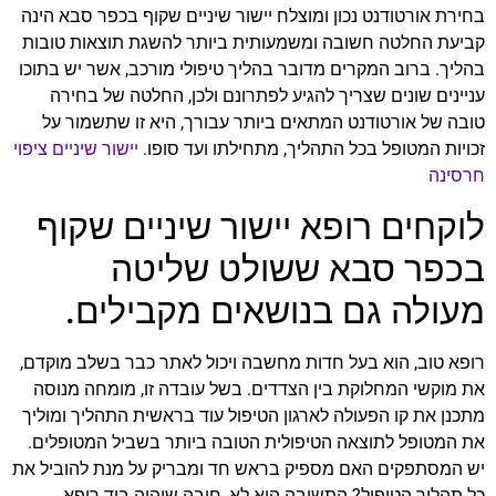
בחירת אורטודנט נכון ומוצלח יישור שיניים שקוף בכפר סבא הינה
קביעת החלטה חשובה ומשמעותית ביותר להשגת תוצאות טובות
בהליך. ברוב המקרים מדובר בהליך טיפולי מורכב, אשר יש בתוכו
עניינים שונים שצריך להגיע לפתרונם ולכן, החלטה של בחירה
טובה של אורטודנט המתאים ביותר עבורך, היא זו שתשמור על
זכויות המטופל בכל התהליך, מתחילתו ועד סופו.
יישור שיניים ציפוי
חרסינה
לוקחים רופא יישור שיניים שקוף
בכפר סבא ששולט שליטה
מעולה גם בנושאים מקבילים.
רופא טוב, הוא בעל חדות מחשבה ויכול לאתר כבר בשלב מוקדם,
את מוקשי המחלוקת בין הצדדים. בשל עובדה זו, מומחה מנוסה
מתכנן את קו הפעולה לארגון הטיפול עוד בראשית התהליך ומוליך
את המטופל לתוצאה הטיפולית הטובה ביותר בשביל המטופלים.
יש המסתפקים האם מספיק בראש חד ומבריק על מנת להוביל את
כל תהליך הטיפול? התשובה היא לא, חובה שיהיה ביד רופא