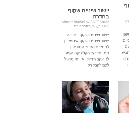
וף
יישור שיניים שקוף
בחדרה
0
Manor Rachel
23/09/2022
00:23
תגובה אחת
שון
יישור שיניים שקוף בחדרה –
יים
יישור שיניים שקוף אינויזליין
שם
להחזרת החיוך המוניטין
גיע
המיוחד של הקליניקה הגיע
חנו
לנו עקב הדיוק. אין זה מועיל
רך
לכם לקבל רק