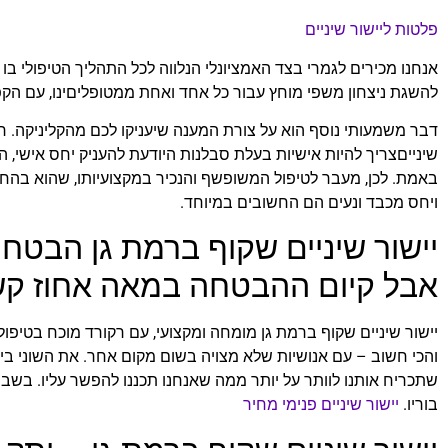
פלטות ליישור שיניים
אנחנו מכירים לגמרי בצד האמציונלי הנלווה לכל התהליך הטיפולי בו
להשגת ניצחון משפי מוחץ עבור כל אחד ואחת ממטופליםינו, עם הק
דבר משמעותי נוסף הוא על צורת המענה שיעניקו לכם מהקליניקה. ר
שינייםצריך להיות אישיות בעלת סבלנות היודעת להעניק יחס אישי, ה
באמת. לכן, מעבר לטיפול המשופשף והנכיר במקצועיותו, שהוא בהחלט 
ויחס מכבד ונעים הם החשובים במיוחד.
יישור שיניים שקוף ברמת גן הבטח
אבל קיום ההבטחה במאה אחוז קש
יישור שיניים שקוף ברמת גן מומחה ומקצועי, עם רקורד מוכח בטיפול
והכי חשוב – עם אנושיות שלא מצויה בשום מקום אחר. את השוני בי
שתכריח אותנו לוותר על יותר ממה שאנחנו תכננו להפשר עליו. בשב
בוריו.
יישור שיניים פנימי מחיר