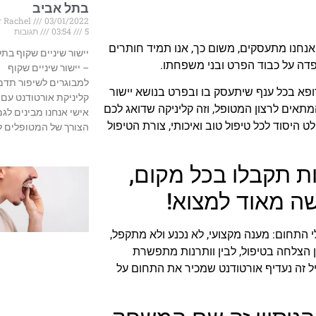
בתל אביב
 Rachel
03/01/2022
5 תגובות
03:54
 אנחנו מתעסקים, משום כך, אנו תמיד חותרים
יישור שיניים שקוף בתל
פדה על כבוד הפרט ובני משפחתו.
– יישור שיניים שקוף
למבוגרים לשיפור תדמ
ופא בכל ענף שיתעסק בו ובפרט בנושא יישור
קליניקת אורטודנט עם
מתאים לרצון המטופל, וזה קליניקה שדואג לכם
אישי אנחנו מבינים לג
היסוד לכל טיפול טוב ואיכותי, צורת הטיפול
הצורך של המטופלים 
ות תקבלו בכל מקום,
ה מאוד למצוא!
י התחום: מענה מקצועי, לא נכנע ולא מתקפל,
ן הצלחה בטיפול, לבין וותרנות מתפשרת
יל זה נעדיף אורטודנט שמכיר את התחום על