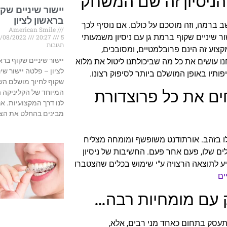
 הניסיון זה שם המשחק
יישור שיניים שק
בראשון לציון
ב ברמה, וזה מוסכם על כולם. אם נוסיף לכך
American Smile
ור שיניים שקוף ברמת גן עם ניסיון משמעותי
3/08/2022
20:27
5
תגובות
מקצוע זה הינם פרובלמטיים, ומסובכים,
יישור שיניים שקוף ברא
ו עושים את כל מה שביכולתנו ליטול את מלוא
לציון – פלטה יישור שינ
תיו באופן המושלם ביותר לסיפוק רצונו.
שקוף לחיוך מושלם ה
חים את כל פרוצדורת
המיוחד של הקליניקה ה
לנו דרך המקצועיות. אנ
מבינים בהחלט את הצו
קלו בזהב. אורתודנט משופשף ומומחה מצליח
ים שלו, פעם אחר פעם. החשיבות של ניסיון
יע לתוצאה הרצויה ע"י שימוש בכלים שהצטברו
ים
וק עם מומחיות רבה…
תעסק בתחום כאחד מני רבים, אלא,