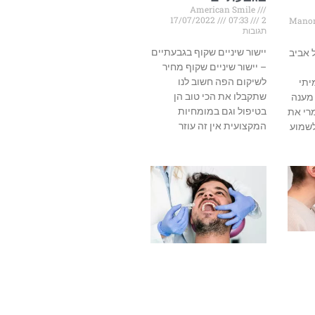
American Smile
17/07/2022
07:33
2
Manor
תגובות
יישור שיניים שקוף בגבעתיים
 אביב
– יישור שיניים שקוף מחיר
לשיקום הפה חשוב לנו
יתי
שתקבלו את הכי טוב הן
 מענה
בטיפול וגם במומחיות
מרי את
המקצועית אין זה עוזר
לשמוע