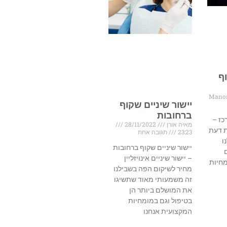
וף
Manor
יישור שיניים שקוף
ברחובות
כז –
מאיה אורן
28/11/2022
ת דעת
23:23
תגובה אחת
ו
יישור שיניים שקוף ברחובות
– יישור שיניים אינויזליין
מחיות
מחיר לשיקום הפה בשבילנו
זה משמעותי מאוד שתשיגו
את המושלם ביותר הן
בטיפול וגם במומחיות
המקצועית אנחנו