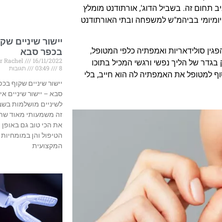
תחום זה. בשביל הדוג', אורתודנט מומלץ
יומיומי בביהמ"ש למשפחה ובתי האורתודנט
יישור שיניים שק
הפגין סולידאריות ואמפתיה כלפי המטופל,
בכפר סבא
r Rachel
16/11/2022
 בגדר של הליך נפשי ורגשי המכיל בתוכו
8 תגובות
03:49
סוף למטופל את האמפתיה לה הוא חייב, בלי
יישור שיניים שקוף בכפ
סבא – יישור שיניים אינו
לשיניים מושלמות בשבי
זה משמעותי מאוד שת
את הכי טוב גם באופן
הטיפול והן במומחיות
המקצועית