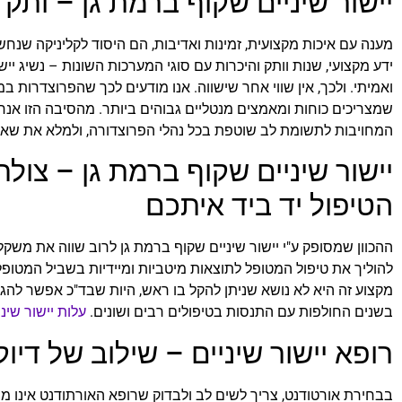
יישור שיניים שקוף ברמת גן – ותק
מענה עם איכות מקצועית, זמינות ואדיבות, הם היסוד לקליניקה שנחש
ידע מקצועי, שנות וותק והיכרות עם סוגי המערכות השונות – נשיג ייש
ואמיתי. ולכך, אין שווי אחר שישווה. אנו מודעים לכך שהפרוצדרות ב
שמצריכים כוחות ומאמצים מנטליים גבוהים ביותר. מהסיבה הזו אנחנ
המחויבות לתשומת לב שוטפת בכל נהלי הפרוצדורה, ולמלא את שאיפו
יישור שיניים שקוף ברמת גן – צול
הטיפול יד ביד איתכם
ההכוון שמסופק ע"י יישור שיניים שקוף ברמת גן לרוב שווה את מש
להוליך את טיפול המטופל לתוצאות מיטביות ומיידיות בשביל המטופל
מקצוע זה היא לא נושא שניתן להקל בו ראש, היות שבד"כ אפשר להג
בשנים החולפות עם התנסות בטיפולים רבים ושונים.
עלות יישור שיני
רופא יישור שיניים – שילוב של די
בבחירת אורטודנט, צריך לשים לב ולבדוק שרופא האורתודנט אינו מ