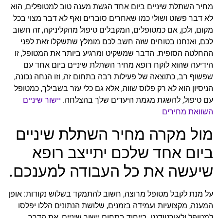
מחיר השתלת שיניים ביום אחד הגשת מענה טוב למטופלים, הוא
לא דבר פשוט ושולי כמו שאחרים סוברים ואף לא דבר מצוי בכל
מקום, ולכן, אם כמטופלים, המקבלים טיפול מהקליניקה, זה חשוב
לכם, ואנחנו בטוחים שזה חשב לכם מומלץ שתשקלו זאת לפני
ההחלטה הסופית. הדבר שמשקיט ומרגיע ביותר את המטופל, זו
הידיעה שהוא לוקח רופא מחיר השתלת שיניים ביום אחד עם
שפשוף רב, כתוצאה של פעילות רבה בתחום זה, וזו הנחה נכונה,
הניסיון הוא לא רק פלוס שווה, אלא גם כלי עזר בשבילך, כמטופל
עם טיפול, להשגת מגמת היעדים שלך בהצלחה.
יישור שיניים
השוואת מחירים
מול מקרה מחיר השתלת שיניים
ביום אחד שלכם יתייצב רופא
שיעשה את כל העבודה למענכם.
על מנת לקבל מטופל מרוצה, חשוב להתמקד בשלוש נקודות: אופן
המענה, מקצועיות ועמידה בזמנים, שלושת הנתונים הללו יפלסו
למטופל ולאורטודנט, בייחוד בתחום יישור שיניים, את הדרך