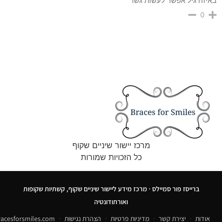
באיזה גיל אפשר לעשות גשר
0
מרכז יישור שיניים שקוף
כל הזכויות שמורות
ברייסז פור סמיילס · מרכז מידע ליישור שיניים שקוף, קשתיות שקופות
ואורתודונטיה
אודות
·
יצירת קשר
·
מדיניות פרטיות
·
הצהרת נגישות
·
acesforsmiles.com