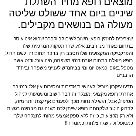
מוצאים רופא מחיר השתלת
שיניים ביום אחד ששולט שליטה
מעולה גם בנושאים מקבילים.
שצריכים להזמין רופא, חשוב לשים לב ולברר שהוא אינו עוסק
בתחום כאחד מני רבים, אלא, שההתסקות המרכזית שלו
והפרקטיקה המקצועית שלו תסבב רק בדבר תחום זה. לשם הדוג',
רופא מוצלח בתחום אורתודנטי משפחה, הינו אורטודנט אשר
מטפל באופן כמעט יומיומי בביהמ"ש לענייני משפחה וביה"ד
הרבניים.
תדעו עיקרון מוביל: לאנושיות אדיבות ומסירות אין אלטרנטיבה
אחרת! רופא מקצועי ומוצלח זה דבר חשוב ומשמעותי לניהול
הטיפול, אבל, דגש לא נחות מכך ולפעמים אף קצת יותר מזה,
לבדוק היטב שלקחתם רופא שייתן לכם מענה גם מבחינה רגשית
ולא רק מקצועית, כי זה ללא ספק אמצעי מהותי להצלחה שלך
כמטופל ולהישג הצלחתו כמומחה!!