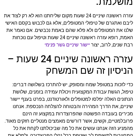
מושלמת.
עזרה ראשונה שיניים 24 שעות מקום שליחתנו הוא לא רק לצוד את
ליבם ואתגרם של טיפולי המטופלים, אלא גם לכבוש בקסם האישי
שלנו את המטופלים ולא פלא שהם באמת נכבשים. אם נאמר את
האמת, רופא עזרה ראשונה שיניים 24 שעות וטיפול עם נוכחות
רבת שנים, לרוב, יצור
יישור שיניים גשר פנימי
עזרה ראשונה שיניים 24 שעות –
הניסיון זה שם המשחק
כדי לזכות במטופל שמח ומסופק, יש להתרכז בשלושה דברים:
טיפול, הגשת עבודת המקצועית ויכולת עמידה בזמנים, שלושת
הנתונים האלה יפלסו למטופלים ולאורטודנט, בפרט בענף יישור
שיניים, את הדרך המהירה והבטוחה להצלחה הנכספת. אנחנו
מכירים בעובדה הפשוטה שהפרוצדרות במקצוע זה הינם
פרובלמטיים, וקשים, אשר דורשים מאמצים מנטליים חזקים מאוד.
מהמניע הזה אנחנו עושים את כל מה שביכולתנו לקחת את כל
המחויבות לתשומת לב שוטפת בכל נהלי הפרוצדורה, ולמלא את