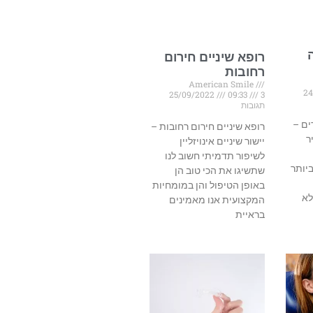
רופא שיניים חירום
רחובות
American Smile
24
25/09/2022
09:33
3
תגובות
ים –
רופא שיניים חירום רחובות –
ר
יישור שיניים אינויזליין
לשיפור תדמיתי חשוב לנו
יותר
שתשיגו את הכי טוב הן
באופן הטיפול והן במומחיות
לא
המקצועית אנו מאמינים
בראיית