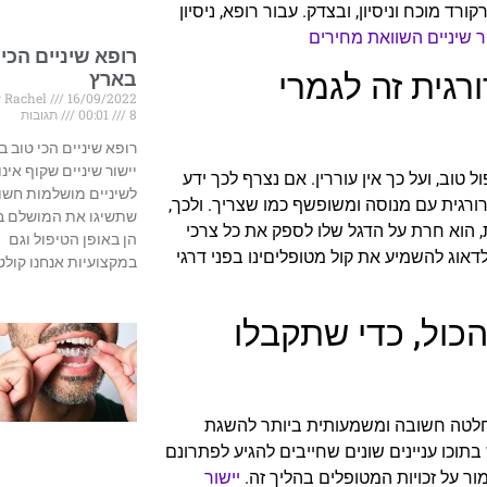
רד מוכח וניסיון, ובצדק. עבור רופא, ניסיון
ר שיניים השוואת מחירים
רופא שיניים הכי 
רגית זה לגמרי
בארץ
 Rachel
16/09/2022
8 תגובות
00:01
רופא שיניים הכי טוב ב
יישור שיניים שקוף אינוי
טוב, ועל כך אין עוררין. אם נצרף לכך ידע
לשיניים מושלמות חשוב
ורגית עם מנוסה ומשופשף כמו שצריך. ולכך,
שתשיגו את המושלם ב
ת, הוא חרת על הדגל שלו לספק את כל צרכי
הן באופן הטיפול וגם
דאוג להשמיע את קול מטופליםינו בפני דרגי
במקצועיות אנחנו קולט
הכול, כדי שתקבלו
 החלטה חשובה ומשמעותית ביותר להשגת
בתוכו עניינים שונים שחייבים להגיע לפתרונם
ור על זכויות המטופלים בהליך זה.
יישור