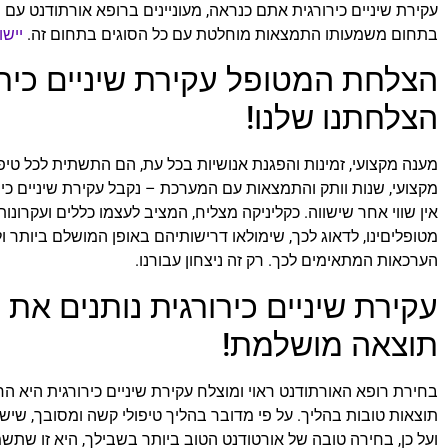
עקירת שיניים כירורגית אתם כנראה, מעוניינים ברופא אורתודנט עם רקו
בתחום משמעותו התמצאות מוחלטת עם כל הסוגים בתחום זה.
יישו
הצלחת המטופל עקירת שיניים כירו
הצלחתנו שלנו!
מענה מקצועי, זמינות והפגנת אנושיות בכל עת, הם התשתית לכל טיפול 
מקצועי, שנות וותק והתמצאות עם המערכת – נקבל עקירת שיניים כיר
אין שווי אחר שישווה. כקליניקה מצליח, המציב לעצמו כללים ועקרונו
מטופליםינו, לדאוג לכך, שימולאו דרישותיהם באופן המושלם ביותר ול
הערכאות המתאימים לכך. רק זה ניצחון עבורנו.
עקירת שיניים כירורגית נותנים את 
תוצאה מושלמת!
בחירת רופא האורתודנט ראוי ומוצלח עקירת שיניים כירורגית היא
תוצאות טובות בהליך. על פי מדובר בהליך טיפולי קשה ומסובך, שיש 
ועל כן, בחירה טובה של אורטודנט הטוב ביותר בשבילך, היא זו שתשמ