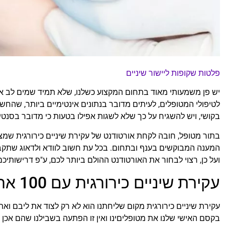
פלטות שקופות ליישור שיניים
יש פן משמעותי מאוד בתחום המקצוע כשלנו, שלא תמיד שמים לב אלי
לטיפולי המטופלים, לעיתים מדובר בנתונים אינטימיים ביותר, שהחש
בקושי, ויש להשגיח על כך שלא לשגות אפילו בטעות כי מדובר בסנטי
בתור מטופל, חובה לקחת אורטודנט של עקירת שיניים כירורגית שמציע
המענה המבוקשים בענף ובתחום. בכל עת חשוב לוודא ולדאוג שתקבל
ועל כן, רצוי לבחור את האורטודנט ההולם ביותר לכם, ע"פ דרישותיכם
עקירת שיניים כירורגית עם 100 אחוזי הצלחה משגשגת!
עקירת שיניים כירורגית מקום שליחתנו הוא לא רק לצוד את ליבם ואת
בקסם האישי שלנו את מטופליםינו ואין זו הפתעה בשבילנו שהם אכן 