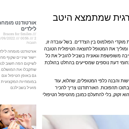
ורגית שמתמצא היטב
אורטודנט מומחה
לילדים
Braces for Smiles
/09/2022
00:56
2
מוקדי הפולמוס בין הצדדים. בשל עובדה זו,
תגובות
 ומוליך את המטופל לתוצאה הטיפולית הטובה
אורטודנט מומחה לילד
בה משופשפת וגאונית בשביל להוביל את כל
יישור שיניים שקוף מחי
תחומי דעת נוספים שמסייעים בהחלט בהולכת
לשיקום הפה חשוב לנו
שתקבלו את המושלם ב
גם באופן הטיפול וגם
ישות והבנה כלפי המטופלים, שהלוא, עוד
במומחיות המקצועית 
בתוכו תהפוכות. האורתודנט צריך להכיר
מועיל בשבילכם
א זקוק, בלי להתעלם כמובן מהטיפול הטיפולי