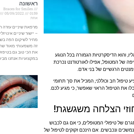
ראשונה
Braces for Smiles
05/09/2022
01:59
אחת
מרפאת שיניים עזרה ר
– יישור שיניים אינויזליי
מחיר לשיקום הפה בשב
זה משמעותי מאוד שת
את הכי טוב גם בטיפול 
ו, והוא הדיסקרטיות הגמורה בכל הנוגע
במקצועיות אנחנו מבינ
יפה של המטופל, אפילו לאורטודנט נכרכת
מנטים הרגשיים של בני אדם.
 טיפול חב וכוללני, המכיל את סך תחומי
ו את הטיפול הראוי שאפשר, כי מגיע לכם.
גרם של טיפולי המטופלים, כי אם גם לכבוש
נמשכים ונכבשים. אם הינכם זקוקים לטיפול של