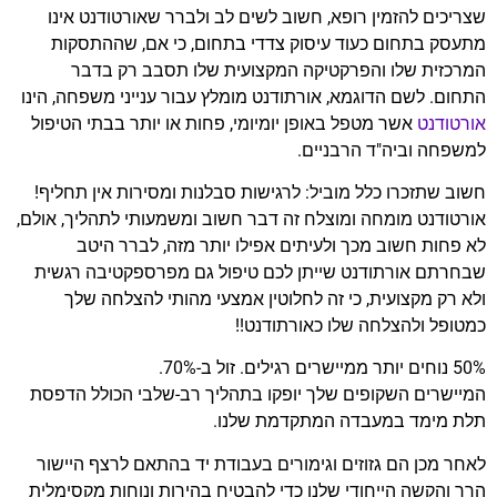
שצריכים להזמין רופא, חשוב לשים לב ולברר שאורטודנט אינו
מתעסק בתחום כעוד עיסוק צדדי בתחום, כי אם, שההתסקות
המרכזית שלו והפרקטיקה המקצועית שלו תסבב רק בדבר
התחום. לשם הדוגמא, אורתודנט מומלץ עבור ענייני משפחה, הינו
אורטודנט
אשר מטפל באופן יומיומי, פחות או יותר בבתי הטיפול
למשפחה וביה"ד הרבניים.
חשוב שתזכרו כלל מוביל: לרגישות סבלנות ומסירות אין תחליף!
אורטודנט מומחה ומוצלח זה דבר חשוב ומשמעותי לתהליך, אולם,
לא פחות חשוב מכך ולעיתים אפילו יותר מזה, לברר היטב
שבחרתם אורתודנט שייתן לכם טיפול גם מפרספקטיבה רגשית
ולא רק מקצועית, כי זה לחלוטין אמצעי מהותי להצלחה שלך
כמטופל ולהצלחה שלו כאורתודנט!!
50% נוחים יותר ממיישרים רגילים. זול ב-70%.
המיישרים השקופים שלך יופקו בתהליך רב-שלבי הכולל הדפסת
תלת מימד במעבדה המתקדמת שלנו.
לאחר מכן הם גזוזים וגימורים בעבודת יד בהתאם לרצף היישור
הרך והקשה הייחודי שלנו כדי להבטיח בהירות ונוחות מקסימלית