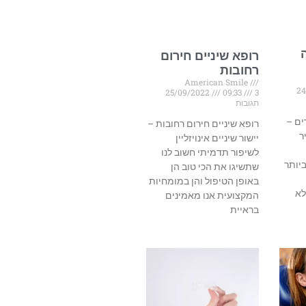
רופא שיניים חירום
רחובות
American Smile
24
25/09/2022
09:33
3
תגובות
ים –
רופא שיניים חירום רחובות –
ר
יישור שיניים אינויזליין
לשיפור תדמיתי חשוב לנו
יותר
שתשיגו את הכי טוב הן
באופן הטיפול והן במומחיות
לא
המקצועית אנו מאמינים
בראיית