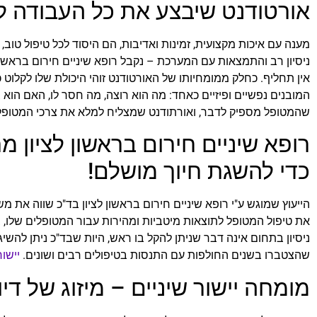
אורטודנט שיבצע את כל העבודה ל
מענה עם איכות מקצועית, זמינות ואדיבות, הם היסוד לכל טיפול טוב, וע
ניסיון רב והתמצאות עם המערכת – נקבל רופא שיניים חירום בראשון
אין תחליף. כחלק ממומחיותו של האורטודנט זוהי היכולת שלו לקלוט 
המובנים נפשיים ופיזיים כאחד: מה הוא רוצה, מה חסר לו, האם הוא 
שהמטופל מספיק לדבר, ואורתודנט שמצליח למלא את צרכי המטופל
רופא שיניים חירום בראשון לציון 
כדי להשגת חיוך מושלם!
הייעוץ שמוגש ע"י רופא שיניים חירום בראשון לציון בד"כ שווה את מ
את טיפול המטופל לתוצאות מיטביות ומהירות עבור המטופלים שלו, 
ניסיון בתחום אינה דבר שניתן להקל בו ראש, היות שבד"כ ניתן להשיג
שהצטברו בשנים החולפות עם התנסות בטיפולים רבים ושונים.
יישו
מומחה יישור שיניים – מיזוג של ד