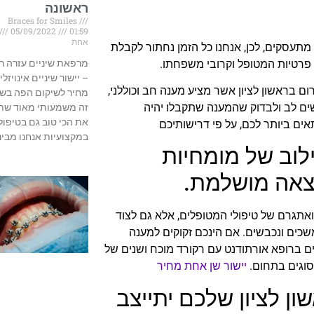
ראשונה
Braces for Smiles
05/09/2022
01:59
אחת
ו מתעסקים, לכן, אנחנו כל הזמן נחתור לקבלת
מרפאת שיניים עזרה ר
 פרטיות המטופל וקרובי משפחתו.
– יישור שיניים אינויזליי
ום בראשון לציון אשר מציע מענה חב וכוללני,
מחיר לשיקום הפה בשב
ים לב ולבדוק שהמענה שתקבלו יהיה
זה משמעותי מאוד שת
את הכי טוב גם בטיפול 
ים ביותר לכם, על פי דרישותיכם
במקצועיות אנחנו מבינ
ילוב של מומחיות
וצאה מושלמת.
 ואתגרם של טיפולי המטופלים, אלא גם לצוד
שכים ונכבשים. אם הינכם זקוקים למענה
ינים ברופא אורתודנט עם רקורד מוכח ושנים של
הסוגים בתחום.
יישור שן אחת מחיר
ן לציון שלכם יתייצב