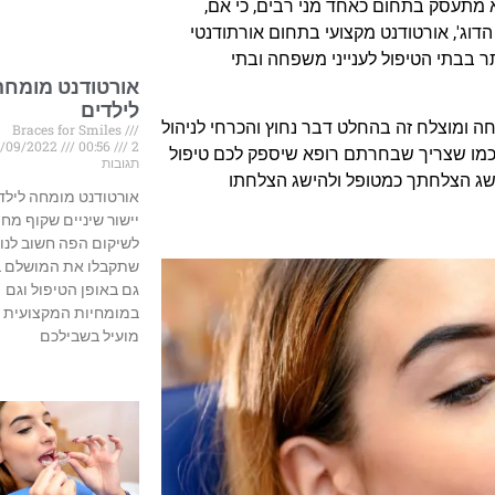
א מתעסק בתחום כאחד מני רבים, כי אם,
הדוג', אורטודנט מקצועי בתחום אורתודנטי
ר בבתי הטיפול לענייני משפחה ובתי
אורטודנט מומחה
לילדים
מחה ומוצלח זה בהחלט דבר נחוץ והכרחי לניהול
Braces for Smiles
/09/2022
00:56
2
 כמו שצריך שבחרתם רופא שיספק לכם טיפול
תגובות
ישג הצלחתך כמטופל ולהישג הצלחתו
אורטודנט מומחה לילד
יישור שיניים שקוף מחי
לשיקום הפה חשוב לנו
שתקבלו את המושלם ב
גם באופן הטיפול וגם
במומחיות המקצועית 
מועיל בשבילכם