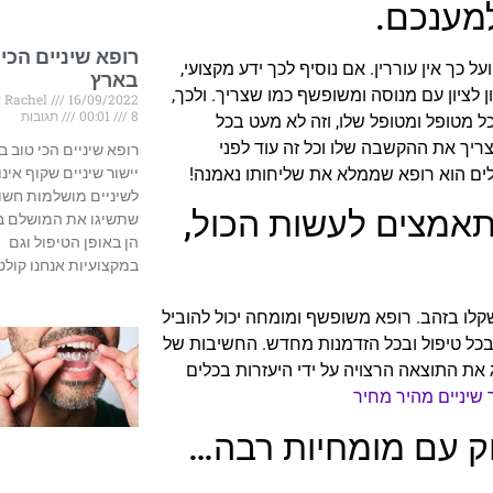
מענכם.
רופא שיניים הכי 
ל כך אין עוררין. אם נוסיף לכך ידע מקצועי,
בארץ
 לציון עם מנוסה ומשופשף כמו שצריך. ולכך,
 Rachel
16/09/2022
8 תגובות
00:01
כל מטופל ומטופל שלו, וזה לא מעט בכל
צריך את ההקשבה שלו וכל זה עוד לפני
רופא שיניים הכי טוב ב
ים הוא רופא שממלא את שליחותו נאמנה!
יישור שיניים שקוף אינוי
לשיניים מושלמות חשוב
מתאמצים לעשות הכול,
שתשיגו את המושלם ב
הן באופן הטיפול וגם
במקצועיות אנחנו קולט
שקלו בזהב. רופא משופשף ומומחה יכול להוביל
בכל טיפול ובכל הזדמנות מחדש. החשיבות של
 את התוצאה הרצויה על ידי היעזרות בכלים
ר שיניים מהיר מחיר
יוק עם מומחיות רבה…