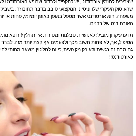
שצריכים להזמין אורתודנט, יש להקפיד ולבדוק שרופא האורתודנט ל
שהעיסוק העיקרי שלו וניסיונו המקצועי סובב בדבר תחום זה. בשביל 
משפחה, הוא אורטודנט אשר מטפל באופן באופן יומיומי, פחות או יות
האורתודנט של רבנים.
תדעו עיקרון מוביל: לאנושיות סבלנות ומסירות אין תחליף! רופא מו
הטיפול, אך, לא פחות חשוב מכך ולפעמים אף קצת יותר מזה, לברר
גם מבחינה רגשית ולא רק מקצועית, כי זה לחלוטין משאב מהותי לה
כאורטודנט!!