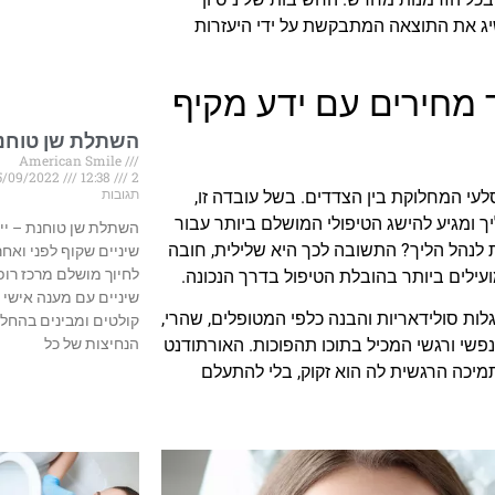
השיג את התוצאה המתבקשת על ידי היעזרות
ד מחירים עם ידע מקיף
השתלת שן טוחנ
American Smile
5/09/2022
12:38
2
תגובות
עי המחלוקת בין הצדדים. בשל עובדה זו,
ך ומגיע להישג הטיפולי המושלם ביותר עבור
השתלת שן טוחנת – יי
 לנהל הליך? התשובה לכך היא שלילית, חובה
שיניים שקוף לפני ואחר
לחיוך מושלם מרכז רופ
עילים ביותר בהובלת הטיפול בדרך הנכונה.
שיניים עם מענה אישי א
לות סולידאריות והבנה כלפי המטופלים, שהרי,
קולטים ומבינים בהחל
פשי ורגשי המכיל בתוכו תהפוכות. האורתודנט
הנחיצות של כל
מיכה הרגשית לה הוא זקוק, בלי להתעלם