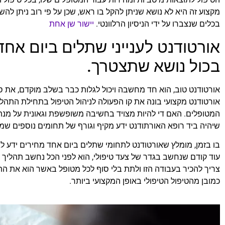
מקצוע זה היא לא נושא שניתן להקל בו ראש, שכן על פי רוב ניתן ל
בכלים שנצברו על ידי הניסיון הרלוונטי.
יישור שן אחת
אורטודנט לענייני שתלים ביום אח
בכול נושא שתצטרך.
אורטודנט טוב, הוא חד מחשבה ויכול לגלות כבר בשלב מוקדם, את סל
אורטודנט מקצועי בונה את קו הפעולה לניהול הטיפול בתחילת התהלי
המטופלים. האם די להיות מצויד בחשיבה משופשפת וגאונית על מנת
שיהיה ביד רופא האורתודנט ידע מקיף וגורף של תחומים נוספים שמו
בו בזמן, מומלץ שאורטודנט לתחומי שתלים ביום אחד מחירים ידע לג
עוד קודם שנחשב בגדר של צעד טיפולי, הוא לפני הכל נחשב תהליך נ
צריך להכיר בעבודה הזו ולתת בלי סוף לכל מטופל באשר הוא את הת
כמובן מהטיפול הטיפולי באופן המקצועי ביותר.