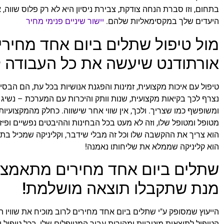
בתחום, וזו סברת הנחה צודקת, צבירת ניסיון היא לא רק פלוס שווה,
היעדים שלך במקסימאליות שלהם.
יישור שיניים פנימי מחיר
מול טיפול שתלים ביום אחד מחירי
אורתודנט שיעשה את כל העבודה 
טיפול עם איכות מקצועית, זמינות והפגנת אנושיות בכל עת, הם הבסי
נצרף לכך בקיאות מקצועית, שנות וותק והיכרות עם המערכת – נשיג
ומשופשף כמו שצריך. ולכך, אין שווי אחר שישווה. כחלק מהמקצועיות
מטופל ומטופל שלו, וזה לא מעט בכל הבחינות וההיבטים נפשיים ופיז
הוא צריך את ההקשבה שלו וכל זה מבלי שידבר, וקליניקה שמכיל בת
הוא קליניקה שממלא את שליחותו נאמנה!
שתלים ביום אחד מחירים מתאמצים
מנת שתקבלו תוצאה מושלמת!
הייעוץ שמסופק ע"י שתלים ביום אחד מחירים לרוב מוכיח את שוויו הי
הטיפול לתוצאות מיטביות ומהירות עבור המטופלים שלו, בכל טיפול 