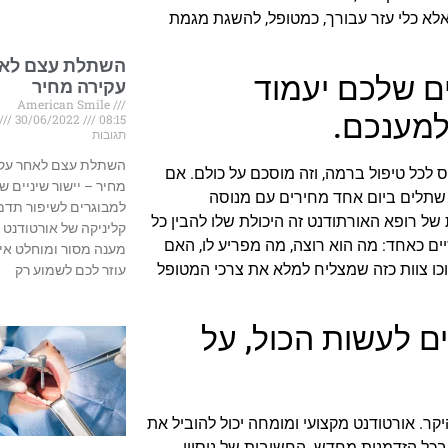
 אלא כלי עזר עבורך, כמטופל, להשגת מגמת
השתלת עצם לא
ם שלכם יעמוד
עקירה מחיר
American Smile
למענכם.
30/06/2022
08:15
תגובות
השתלת עצם לאחר עק
ס לכל טיפול ברמה, וזה מוסכם על כולם. אם
מחיר – יישור שיניים ש
 שתלים ביום אחד מחירים עם מנוסה
למבוגרים לשיפור תדמ
 של רופא האורתודנט זה היכולת שלו להבין כל
קליניקה של אורטודנט 
יים כאחד: מה הוא רוצה, מה מפריע לו, האם
מענה מסור ומוחלט אין
וכו צוות כזה שמצליח למלא את צרכי המטופל
עוזר לכם לשמוע רק
 לעשות הכול, על
קר. אורטודנט מקצועי ומומחה יכול להוביל את
ובכל הזדמנות מחדש. החשיבות של ניסיון