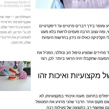
American Smile
12/03/2022
04:50
אחת
השתלת שן – יישור שינ
שקוף לשיפור תדמיתי
ע ומוסר בידך דברים פרטיים עד דיסקרטיים
המוניטין הייחודי שלנו 
שי, ומה עצוב הרבה פעמים לראות בלא מעט
לנו ע"י הדיוק. לא מספ
לשמוע רק את הדיבורי
הקליניקה כאילו זה נידון בחדשות היומיות
שלנו, וזה מובן
מחירים שמציע טיפול חב וכוללני, המכיל את
ענה שתקבלו יהיה הראוי ביותר. לכן, רצוי
 מקצועיות ואיכות זהו
ולים בתחום: מענה איכותי במקצועיותו, לא
שום מקום אחר. הדבר שהכי מרגיע את המטופל
 עם שפשוף רב, כתוצאה של פעילות רבה