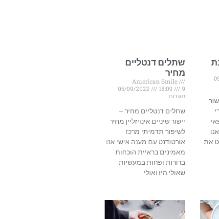
ת
שתלים דנטליים
מחיר
0
American Smile
05/09/2022
18:09
9
תגובות
שור
י
שתלים דנטליים מחיר –
אי
יישור שיניים אינויזליין מחיר
נו
לשיפור תדמיתי מרכז
ט את
אורטודנט עם מענה אישי אנו
מאמינים בראיית הוכחות
ברורות ופחות במעשיות
שאולי היו ואולי