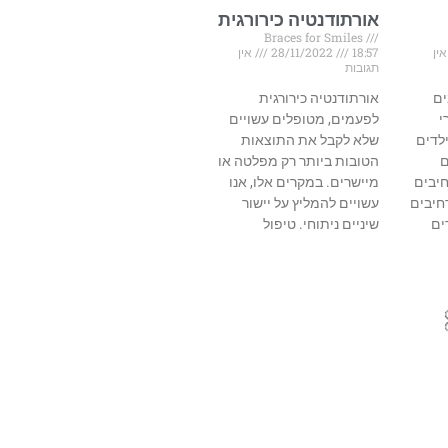
אורתודנטיה כירורגית
Braces for Smiles
ין
18:57
28/11/2022
אין
תגובות
ים
אורתודנטיה כירורגית
י
לפעמים, מטופלים עשויים
ילדים
שלא לקבל את התוצאות
ם
הטובות ביותר רק מפלטה או
יבים
מיישרים. במקרים אלו, אנו
חיבים
עשויים להמליץ ​​על יישור
ים
שיניים ניתוחי. טיפול