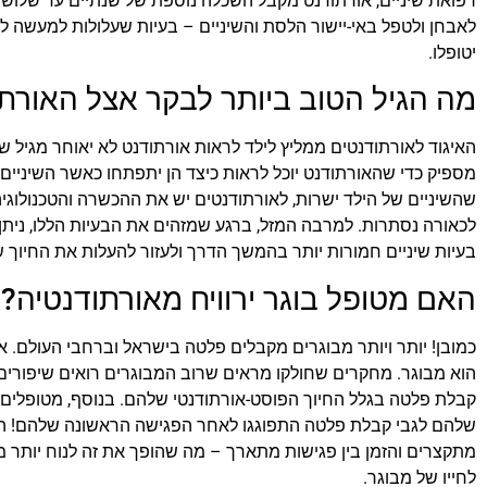
רפואת שיניים, אורתודנט מקבל השכלה נוספת של שנתיים עד שלוש
לאבחן ולטפל באי-יישור הלסת והשיניים – בעיות שעלולות למעשה לג
יטופלו.
מה הגיל הטוב ביותר לבקר אצל האורת
האיגוד לאורתודנטים ממליץ לילד לראות אורתודנט לא יאוחר מגיל ש
מספיק כדי שהאורתודנט יוכל לראות כיצד הן יתפתחו כאשר השיניים
שהשיניים של הילד ישרות, לאורתודנטים יש את ההכשרה והטכנולוגיה 
לכאורה נסתרות. למרבה המזל, ברגע שמזהים את הבעיות הללו, ניתן ל
בעיות שיניים חמורות יותר בהמשך הדרך ולעזור להעלות את החיוך 
האם מטופל בוגר ירוויח מאורתודנטיה?
כמובן! יותר ויותר מבוגרים מקבלים פלטה בישראל וברחבי העולם. 
הוא מבוגר. מחקרים שחולקו מראים שרוב המבוגרים רואים שיפורים
קבלת פלטה בגלל החיוך הפוסט-אורתודנטי שלהם. בנוסף, מטופלים
שלהם לגבי קבלת פלטה התפוגגו לאחר הפגישה הראשונה שלהם! הודו
מתקצרים והזמן בין פגישות מתארך – מה שהופך את זה לנוח יותר 
לחייו של מבוגר.