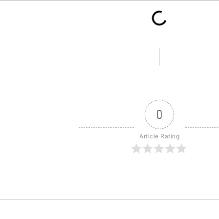
0
Article Rating
ה