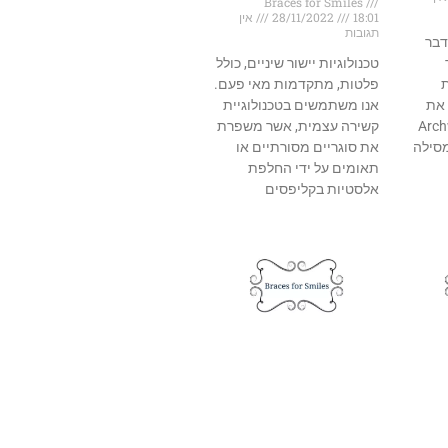
Braces for Smiles
18:01
28/11/2022
אין
תגובות
דבר
טכנולוגיות יישור שיניים, כולל
ת
פלטות, מתקדמות מאי פעם.
 את
אנו משתמשים בטכנולוגיית
לך. Archwire
קשירה עצמית, אשר משפרת
סילה
את סוגריים מסורתיים או
תאומים על ידי החלפת
אלסטיות בקליפסים