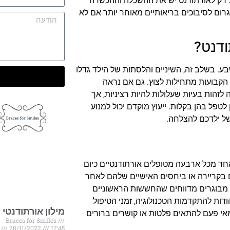
. רק לאורתודנט יש את ההשכלה וההכשרה
רום לסיבוכים בריאותיים מאוחר יותר אם לא
ודנט?
בע. בשלב זה, השיניים והלסתות של הילד גדלו
 הקבועות מתחילות לצוץ. גם אם נראה
לזהות בעיות שעלולות להיות רציניות, אך
טפל בהן בקלות. ייעוץ מוקדם יכול למנוע
של ילדכם להצלחה.
אחד מכל ארבעה מטופלים אורתודנטיים כיום
 בקריירה או ביחסים האישיים שלהם לאחר
 מבוגרים מדווחים שהחששות הראשוניים
ת להתקדמות הטכנולוגיה, זמני הטיפול
מילון אורתודנטי
מאי פעם להתאים פלטות או קושרים ברורים
Braces for Smiles
17:45
28/11/2022
א