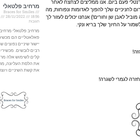
טלי פעם ביום. אנו ממליצים לצחצח לאחר
מרחיב פלטאלי
ום לחניכיים שלך להפוך לאדומות ונפוחות, מה
Braces for Smiles
18:56
28/11/2022
א
ביל לאבן שן וחורים!) אנחנו יכולים לעזור לך
תגובות
מור על החיוך שלך בריא ונקי.
מרחיב פלטאלי מרחיב
פאלאטליים הם מכשיר
יישור שיניים נפוצים ש
רבים לובשים. מכשירי
זה!
קלים לשימוש אלה מרח
את הלסת העליונה, מר
את קשת השיניים ויוצר
חזרה לגמרי לשגרה!